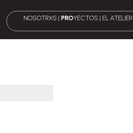
NOSOTRXS
|
PRO
YECTOS
|
EL ATELIER
atorio